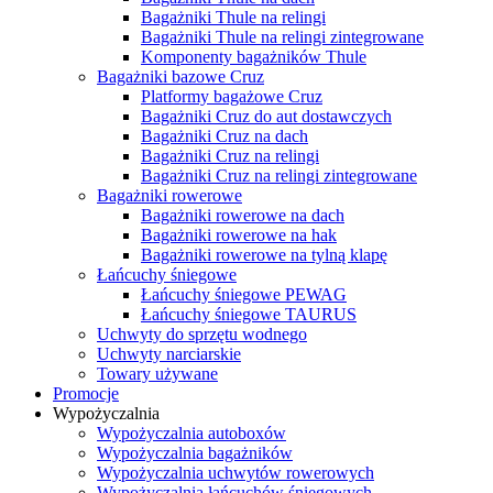
Bagażniki Thule na relingi
Bagażniki Thule na relingi zintegrowane
Komponenty bagażników Thule
Bagażniki bazowe Cruz
Platformy bagażowe Cruz
Bagażniki Cruz do aut dostawczych
Bagażniki Cruz na dach
Bagażniki Cruz na relingi
Bagażniki Cruz na relingi zintegrowane
Bagażniki rowerowe
Bagażniki rowerowe na dach
Bagażniki rowerowe na hak
Bagażniki rowerowe na tylną klapę
Łańcuchy śniegowe
Łańcuchy śniegowe PEWAG
Łańcuchy śniegowe TAURUS
Uchwyty do sprzętu wodnego
Uchwyty narciarskie
Towary używane
Promocje
Wypożyczalnia
Wypożyczalnia autoboxów
Wypożyczalnia bagażników
Wypożyczalnia uchwytów rowerowych
Wypożyczalnia łańcuchów śniegowych