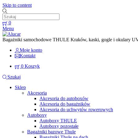
Skip to content
0
Menu
Bagażniki samochodowe THULE Kraków, kaski, gogle i okulary UVEX
Moje konto
Kontakt
0
Koszyk
Szukaj
Sklep
Akcesoria
Akcesoria do autoboxów
Akcesoria do bagażników
Akcesoria do uchwytów rowerowych
Autoboxy
Autoboxy THULE
Autoboxy pozostałe
Bagażniki bazowe Thule
Bagażniki Thule na dach