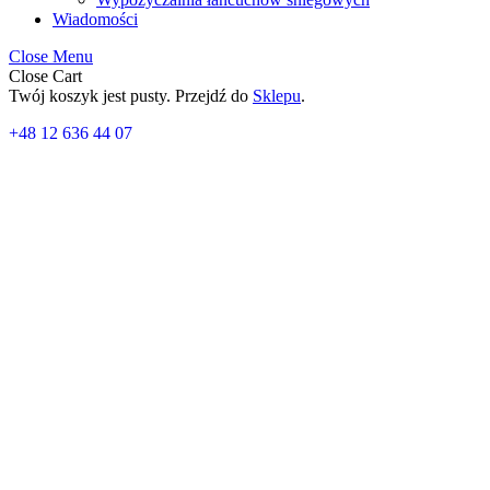
Wiadomości
Close Menu
Close Cart
Twój koszyk jest pusty. Przejdź do
Sklepu
.
+48 12 636 44 07
kwiecień 2024
Thule WanderWay bagażnik rowerowy na ty
18 kwietnia 2024
Najwyższej klasy bagażnik rowerowy z podniesioną platformą dedy
Volkswagena T6. Możliwość zwiększenia pojemności do czterech rowe
światła tylne i tablica rejestracyjna są widoczne.