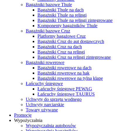
Bagażniki bazowe Thule
Bagażniki Thule na dach
Bagażniki Thule na relingi
Bagażniki Thule na relingi zintegrowane
Komponenty bagażników Thule
Bagażniki bazowe Cruz
Platformy bagażowe Cruz
Bagażniki Cruz do aut dostawczych
Bagażniki Cruz na dach
Bagażniki Cruz na relingi
Bagażniki Cruz na relingi zintegrowane
Bagażniki rowerowe
Bagażniki rowerowe na dach
Bagażniki rowerowe na hak
Bagażniki rowerowe na tylną klapę
Łańcuchy śniegowe
Łańcuchy śniegowe PEWAG
Łańcuchy śniegowe TAURUS
Uchwyty do sprzętu wodnego
Uchwyty narciarskie
Towary używane
Promocje
Wypożyczalnia
Wypożyczalnia autoboxów
Wypożyczalnia bagażników