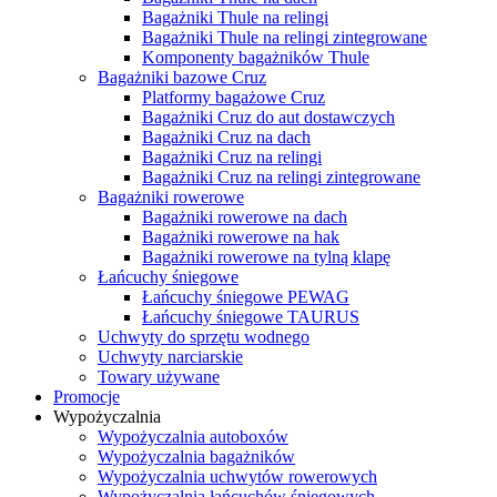
Bagażniki Thule na relingi
Bagażniki Thule na relingi zintegrowane
Komponenty bagażników Thule
Bagażniki bazowe Cruz
Platformy bagażowe Cruz
Bagażniki Cruz do aut dostawczych
Bagażniki Cruz na dach
Bagażniki Cruz na relingi
Bagażniki Cruz na relingi zintegrowane
Bagażniki rowerowe
Bagażniki rowerowe na dach
Bagażniki rowerowe na hak
Bagażniki rowerowe na tylną klapę
Łańcuchy śniegowe
Łańcuchy śniegowe PEWAG
Łańcuchy śniegowe TAURUS
Uchwyty do sprzętu wodnego
Uchwyty narciarskie
Towary używane
Promocje
Wypożyczalnia
Wypożyczalnia autoboxów
Wypożyczalnia bagażników
Wypożyczalnia uchwytów rowerowych
Wypożyczalnia łańcuchów śniegowych