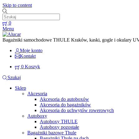
Skip to content
0
Menu
Bagażniki samochodowe THULE Kraków, kaski, gogle i okulary UVEX
Moje konto
Kontakt
0
Koszyk
Szukaj
Sklep
Akcesoria
Akcesoria do autoboxów
Akcesoria do bagażników
Akcesoria do uchwytów rowerowych
Autoboxy
Autoboxy THULE
Autoboxy pozostałe
Bagażniki bazowe Thule
Bagażniki Thule na dach