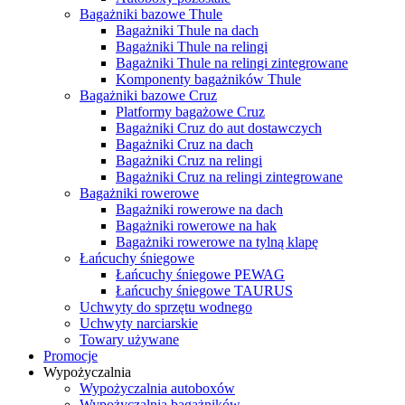
Bagażniki bazowe Thule
Bagażniki Thule na dach
Bagażniki Thule na relingi
Bagażniki Thule na relingi zintegrowane
Komponenty bagażników Thule
Bagażniki bazowe Cruz
Platformy bagażowe Cruz
Bagażniki Cruz do aut dostawczych
Bagażniki Cruz na dach
Bagażniki Cruz na relingi
Bagażniki Cruz na relingi zintegrowane
Bagażniki rowerowe
Bagażniki rowerowe na dach
Bagażniki rowerowe na hak
Bagażniki rowerowe na tylną klapę
Łańcuchy śniegowe
Łańcuchy śniegowe PEWAG
Łańcuchy śniegowe TAURUS
Uchwyty do sprzętu wodnego
Uchwyty narciarskie
Towary używane
Promocje
Wypożyczalnia
Wypożyczalnia autoboxów
Wypożyczalnia bagażników