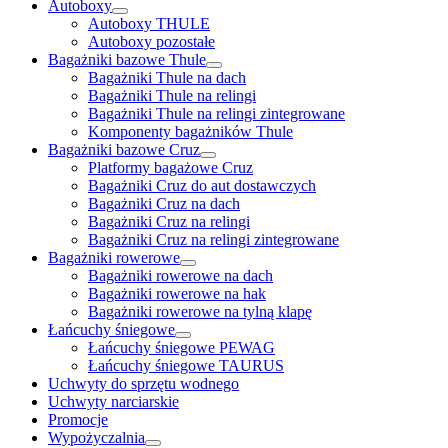
Autoboxy
Autoboxy THULE
Autoboxy pozostałe
Bagażniki bazowe Thule
Bagażniki Thule na dach
Bagażniki Thule na relingi
Bagażniki Thule na relingi zintegrowane
Komponenty bagażników Thule
Bagażniki bazowe Cruz
Platformy bagażowe Cruz
Bagażniki Cruz do aut dostawczych
Bagażniki Cruz na dach
Bagażniki Cruz na relingi
Bagażniki Cruz na relingi zintegrowane
Bagażniki rowerowe
Bagażniki rowerowe na dach
Bagażniki rowerowe na hak
Bagażniki rowerowe na tylną klapę
Łańcuchy śniegowe
Łańcuchy śniegowe PEWAG
Łańcuchy śniegowe TAURUS
Uchwyty do sprzętu wodnego
Uchwyty narciarskie
Promocje
Wypożyczalnia