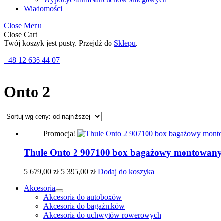
Wiadomości
Close Menu
Close Cart
Twój koszyk jest pusty. Przejdź do
Sklepu
.
+48 12 636 44 07
Onto 2
Promocja!
Thule Onto 2 907100 box bagażowy montowany 
5 679,00
zł
5 395,00
zł
Dodaj do koszyka
Akcesoria
Akcesoria do autoboxów
Akcesoria do bagażników
Akcesoria do uchwytów rowerowych