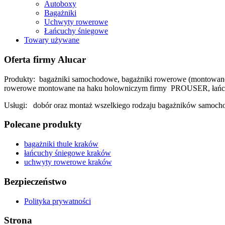
Autoboxy
Bagażniki
Uchwyty rowerowe
Łańcuchy śniegowe
Towary używane
Oferta firmy Alucar
Produkty: bagażniki samochodowe, bagażniki rowerowe (montowane n
rowerowe montowane na haku holowniczym firmy PROUSER, łańcuch
Usługi: dobór oraz montaż wszelkiego rodzaju bagażników samoc
Polecane produkty
bagażniki thule kraków
łańcuchy śniegowe kraków
uchwyty rowerowe kraków
Bezpieczeństwo
Polityka prywatności
Strona