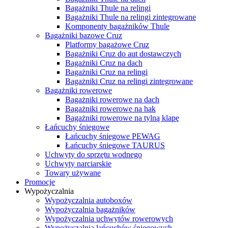
Bagażniki Thule na relingi
Bagażniki Thule na relingi zintegrowane
Komponenty bagażników Thule
Bagażniki bazowe Cruz
Platformy bagażowe Cruz
Bagażniki Cruz do aut dostawczych
Bagażniki Cruz na dach
Bagażniki Cruz na relingi
Bagażniki Cruz na relingi zintegrowane
Bagażniki rowerowe
Bagażniki rowerowe na dach
Bagażniki rowerowe na hak
Bagażniki rowerowe na tylną klapę
Łańcuchy śniegowe
Łańcuchy śniegowe PEWAG
Łańcuchy śniegowe TAURUS
Uchwyty do sprzętu wodnego
Uchwyty narciarskie
Towary używane
Promocje
Wypożyczalnia
Wypożyczalnia autoboxów
Wypożyczalnia bagażników
Wypożyczalnia uchwytów rowerowych
Wypożyczalnia łańcuchów śniegowych