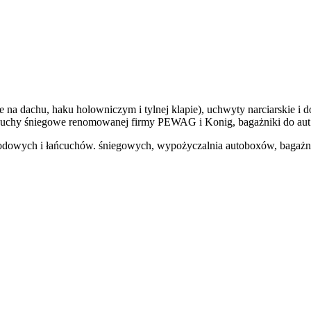
a dachu, haku holowniczym i tylnej klapie), uchwyty narciarskie i
y śniegowe renomowanej firmy PEWAG i Konig, bagażniki do aut d
hodowych i łańcuchów. śniegowych, wypożyczalnia autoboxów, bagaż