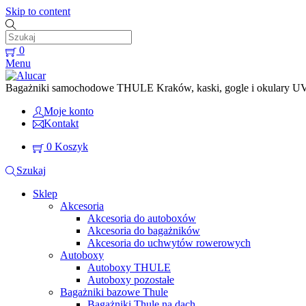
Skip to content
0
Menu
Bagażniki samochodowe THULE Kraków, kaski, gogle i okulary UVEX
Moje konto
Kontakt
0
Koszyk
Szukaj
Sklep
Akcesoria
Akcesoria do autoboxów
Akcesoria do bagażników
Akcesoria do uchwytów rowerowych
Autoboxy
Autoboxy THULE
Autoboxy pozostałe
Bagażniki bazowe Thule
Bagażniki Thule na dach