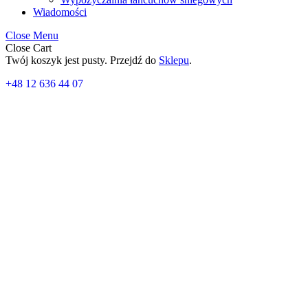
Wiadomości
Close Menu
Close Cart
Twój koszyk jest pusty. Przejdź do
Sklepu
.
+48 12 636 44 07
Od liczby i masy rowerów do wyboru plat
Rodzina aktywna rowerowo często staje przed prostym, ale kluczowym
masy rowerów do wyboru między platformą na hak a zestawem z ada
Dlaczego liczba i masa rowerów decydują 
Liczba rowerów wpływa nie tylko na rozmiar bagażnika, ale przede ws
rowery, ale ładują hak i układ zawieszenia auta w inny sposób; dlateg
Cięższe rowery wymagają stabilnych mocowań i łatwego dostępu do p
załadunku i dostęp do bagażnika są równie ważne jak sama nośność 