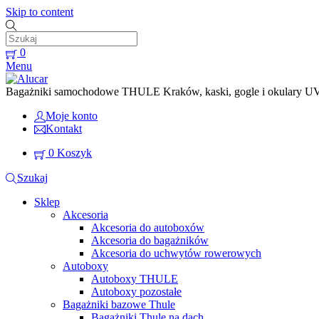
Skip to content
0
Menu
Bagażniki samochodowe THULE Kraków, kaski, gogle i okulary UVEX
Moje konto
Kontakt
0
Koszyk
Szukaj
Sklep
Akcesoria
Akcesoria do autoboxów
Akcesoria do bagażników
Akcesoria do uchwytów rowerowych
Autoboxy
Autoboxy THULE
Autoboxy pozostałe
Bagażniki bazowe Thule
Bagażniki Thule na dach