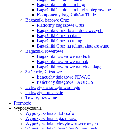
Bagażniki Thule na relingi
Bagażniki Thule na relingi zintegrowane
Komponenty bagażników Thule
Bagażniki bazowe Cruz
Platformy bagażowe Cruz
Bagażniki Cruz do aut dostawczych
Bagażniki Cruz na dach
Bagażniki Cruz na relingi
Bagażniki Cruz na relingi zintegrowane
Bagażniki rowerowe
Bagażniki rowerowe na dach
Bagażniki rowerowe na hak
Bagażniki rowerowe na tylną klapę
Łańcuchy śniegowe
Łańcuchy śniegowe PEWAG
Łańcuchy śniegowe TAURUS
Uchwyty do sprzętu wodnego
Uchwyty narciarskie
Towary używane
Promocje
Wypożyczalnia
Wypożyczalnia autoboxów
Wypożyczalnia bagażników
Wypożyczalnia uchwytów rowerowych
Wypożyczalnia łańcuchów śniegowych