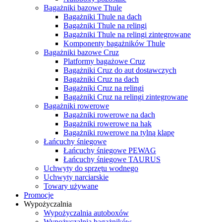
Bagażniki bazowe Thule
Bagażniki Thule na dach
Bagażniki Thule na relingi
Bagażniki Thule na relingi zintegrowane
Komponenty bagażników Thule
Bagażniki bazowe Cruz
Platformy bagażowe Cruz
Bagażniki Cruz do aut dostawczych
Bagażniki Cruz na dach
Bagażniki Cruz na relingi
Bagażniki Cruz na relingi zintegrowane
Bagażniki rowerowe
Bagażniki rowerowe na dach
Bagażniki rowerowe na hak
Bagażniki rowerowe na tylną klapę
Łańcuchy śniegowe
Łańcuchy śniegowe PEWAG
Łańcuchy śniegowe TAURUS
Uchwyty do sprzętu wodnego
Uchwyty narciarskie
Towary używane
Promocje
Wypożyczalnia
Wypożyczalnia autoboxów
Wypożyczalnia bagażników