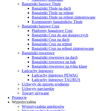
Bagażniki bazowe Thule
Bagażniki Thule na dach
Bagażniki Thule na relingi
Bagażniki Thule na relingi zintegrowane
Komponenty bagażników Thule
Bagażniki bazowe Cruz
Platformy bagażowe Cruz
Bagażniki Cruz do aut dostawczych
Bagażniki Cruz na dach
Bagażniki Cruz na relingi
Bagażniki Cruz na relingi zintegrowane
Bagażniki rowerowe
Bagażniki rowerowe na dach
Bagażniki rowerowe na hak
Bagażniki rowerowe na tylną klapę
Łańcuchy śniegowe
Łańcuchy śniegowe PEWAG
Łańcuchy śniegowe TAURUS
Uchwyty do sprzętu wodnego
Uchwyty narciarskie
Towary używane
Promocje
Wypożyczalnia
Wypożyczalnia autoboxów
Wypożyczalnia bagażników