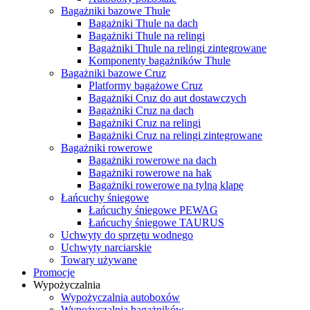
Bagażniki bazowe Thule
Bagażniki Thule na dach
Bagażniki Thule na relingi
Bagażniki Thule na relingi zintegrowane
Komponenty bagażników Thule
Bagażniki bazowe Cruz
Platformy bagażowe Cruz
Bagażniki Cruz do aut dostawczych
Bagażniki Cruz na dach
Bagażniki Cruz na relingi
Bagażniki Cruz na relingi zintegrowane
Bagażniki rowerowe
Bagażniki rowerowe na dach
Bagażniki rowerowe na hak
Bagażniki rowerowe na tylną klapę
Łańcuchy śniegowe
Łańcuchy śniegowe PEWAG
Łańcuchy śniegowe TAURUS
Uchwyty do sprzętu wodnego
Uchwyty narciarskie
Towary używane
Promocje
Wypożyczalnia
Wypożyczalnia autoboxów
Wypożyczalnia bagażników