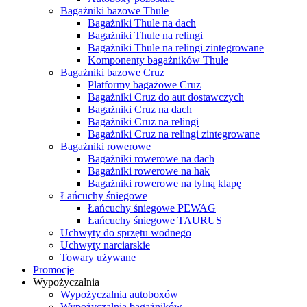
Bagażniki bazowe Thule
Bagażniki Thule na dach
Bagażniki Thule na relingi
Bagażniki Thule na relingi zintegrowane
Komponenty bagażników Thule
Bagażniki bazowe Cruz
Platformy bagażowe Cruz
Bagażniki Cruz do aut dostawczych
Bagażniki Cruz na dach
Bagażniki Cruz na relingi
Bagażniki Cruz na relingi zintegrowane
Bagażniki rowerowe
Bagażniki rowerowe na dach
Bagażniki rowerowe na hak
Bagażniki rowerowe na tylną klapę
Łańcuchy śniegowe
Łańcuchy śniegowe PEWAG
Łańcuchy śniegowe TAURUS
Uchwyty do sprzętu wodnego
Uchwyty narciarskie
Towary używane
Promocje
Wypożyczalnia
Wypożyczalnia autoboxów
Wypożyczalnia bagażników