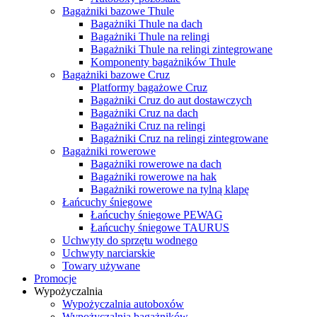
Bagażniki bazowe Thule
Bagażniki Thule na dach
Bagażniki Thule na relingi
Bagażniki Thule na relingi zintegrowane
Komponenty bagażników Thule
Bagażniki bazowe Cruz
Platformy bagażowe Cruz
Bagażniki Cruz do aut dostawczych
Bagażniki Cruz na dach
Bagażniki Cruz na relingi
Bagażniki Cruz na relingi zintegrowane
Bagażniki rowerowe
Bagażniki rowerowe na dach
Bagażniki rowerowe na hak
Bagażniki rowerowe na tylną klapę
Łańcuchy śniegowe
Łańcuchy śniegowe PEWAG
Łańcuchy śniegowe TAURUS
Uchwyty do sprzętu wodnego
Uchwyty narciarskie
Towary używane
Promocje
Wypożyczalnia
Wypożyczalnia autoboxów
Wypożyczalnia bagażników