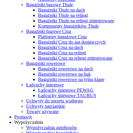
Bagażniki bazowe Thule
Bagażniki Thule na dach
Bagażniki Thule na relingi
Bagażniki Thule na relingi zintegrowane
Komponenty bagażników Thule
Bagażniki bazowe Cruz
Platformy bagażowe Cruz
Bagażniki Cruz do aut dostawczych
Bagażniki Cruz na dach
Bagażniki Cruz na relingi
Bagażniki Cruz na relingi zintegrowane
Bagażniki rowerowe
Bagażniki rowerowe na dach
Bagażniki rowerowe na hak
Bagażniki rowerowe na tylną klapę
Łańcuchy śniegowe
Łańcuchy śniegowe PEWAG
Łańcuchy śniegowe TAURUS
Uchwyty do sprzętu wodnego
Uchwyty narciarskie
Towary używane
Promocje
Wypożyczalnia
Wypożyczalnia autoboxów
Wypożyczalnia bagażników