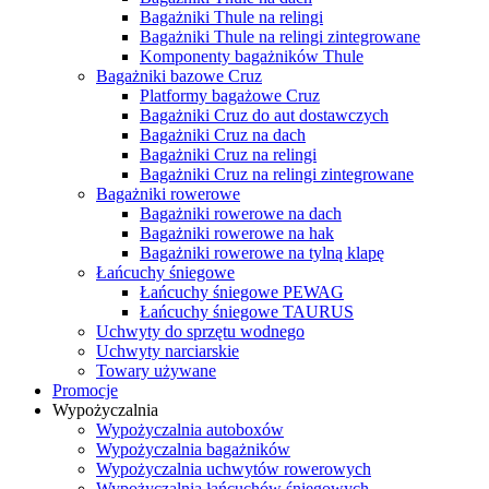
Bagażniki Thule na relingi
Bagażniki Thule na relingi zintegrowane
Komponenty bagażników Thule
Bagażniki bazowe Cruz
Platformy bagażowe Cruz
Bagażniki Cruz do aut dostawczych
Bagażniki Cruz na dach
Bagażniki Cruz na relingi
Bagażniki Cruz na relingi zintegrowane
Bagażniki rowerowe
Bagażniki rowerowe na dach
Bagażniki rowerowe na hak
Bagażniki rowerowe na tylną klapę
Łańcuchy śniegowe
Łańcuchy śniegowe PEWAG
Łańcuchy śniegowe TAURUS
Uchwyty do sprzętu wodnego
Uchwyty narciarskie
Towary używane
Promocje
Wypożyczalnia
Wypożyczalnia autoboxów
Wypożyczalnia bagażników
Wypożyczalnia uchwytów rowerowych
Wypożyczalnia łańcuchów śniegowych