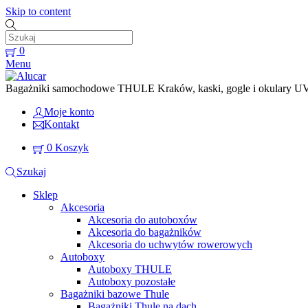
Skip to content
0
Menu
Bagażniki samochodowe THULE Kraków, kaski, gogle i okulary UVEX
Moje konto
Kontakt
0
Koszyk
Szukaj
Sklep
Akcesoria
Akcesoria do autoboxów
Akcesoria do bagażników
Akcesoria do uchwytów rowerowych
Autoboxy
Autoboxy THULE
Autoboxy pozostałe
Bagażniki bazowe Thule
Bagażniki Thule na dach