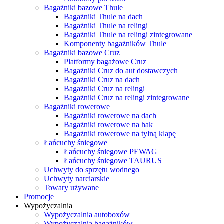
Bagażniki bazowe Thule
Bagażniki Thule na dach
Bagażniki Thule na relingi
Bagażniki Thule na relingi zintegrowane
Komponenty bagażników Thule
Bagażniki bazowe Cruz
Platformy bagażowe Cruz
Bagażniki Cruz do aut dostawczych
Bagażniki Cruz na dach
Bagażniki Cruz na relingi
Bagażniki Cruz na relingi zintegrowane
Bagażniki rowerowe
Bagażniki rowerowe na dach
Bagażniki rowerowe na hak
Bagażniki rowerowe na tylną klapę
Łańcuchy śniegowe
Łańcuchy śniegowe PEWAG
Łańcuchy śniegowe TAURUS
Uchwyty do sprzętu wodnego
Uchwyty narciarskie
Towary używane
Promocje
Wypożyczalnia
Wypożyczalnia autoboxów
Wypożyczalnia bagażników