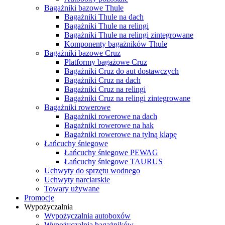
Bagażniki bazowe Thule
Bagażniki Thule na dach
Bagażniki Thule na relingi
Bagażniki Thule na relingi zintegrowane
Komponenty bagażników Thule
Bagażniki bazowe Cruz
Platformy bagażowe Cruz
Bagażniki Cruz do aut dostawczych
Bagażniki Cruz na dach
Bagażniki Cruz na relingi
Bagażniki Cruz na relingi zintegrowane
Bagażniki rowerowe
Bagażniki rowerowe na dach
Bagażniki rowerowe na hak
Bagażniki rowerowe na tylną klapę
Łańcuchy śniegowe
Łańcuchy śniegowe PEWAG
Łańcuchy śniegowe TAURUS
Uchwyty do sprzętu wodnego
Uchwyty narciarskie
Towary używane
Promocje
Wypożyczalnia
Wypożyczalnia autoboxów
Wypożyczalnia bagażników