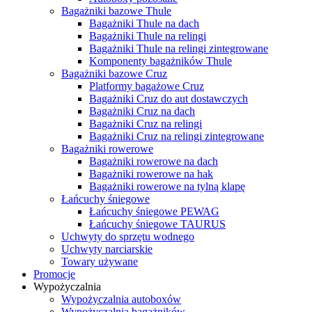
Bagażniki bazowe Thule
Bagażniki Thule na dach
Bagażniki Thule na relingi
Bagażniki Thule na relingi zintegrowane
Komponenty bagażników Thule
Bagażniki bazowe Cruz
Platformy bagażowe Cruz
Bagażniki Cruz do aut dostawczych
Bagażniki Cruz na dach
Bagażniki Cruz na relingi
Bagażniki Cruz na relingi zintegrowane
Bagażniki rowerowe
Bagażniki rowerowe na dach
Bagażniki rowerowe na hak
Bagażniki rowerowe na tylną klapę
Łańcuchy śniegowe
Łańcuchy śniegowe PEWAG
Łańcuchy śniegowe TAURUS
Uchwyty do sprzętu wodnego
Uchwyty narciarskie
Towary używane
Promocje
Wypożyczalnia
Wypożyczalnia autoboxów
Wypożyczalnia bagażników