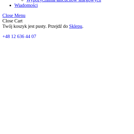
Wiadomości
Close Menu
Close Cart
Twój koszyk jest pusty. Przejdź do
Sklepu
.
+48 12 636 44 07
Zestaw dopasowujący (kit) flush
289,00
zł
Wysyłka:
24h
1 w magazynie
ilość Zestaw dopasowujący (kit) flush rail Thule 186011
Dodaj do koszyka
Kategoria:
Komponenty bagażników Thule
Opis
Opinie (0)