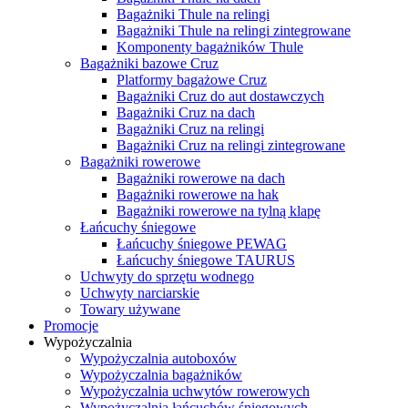
Bagażniki Thule na relingi
Bagażniki Thule na relingi zintegrowane
Komponenty bagażników Thule
Bagażniki bazowe Cruz
Platformy bagażowe Cruz
Bagażniki Cruz do aut dostawczych
Bagażniki Cruz na dach
Bagażniki Cruz na relingi
Bagażniki Cruz na relingi zintegrowane
Bagażniki rowerowe
Bagażniki rowerowe na dach
Bagażniki rowerowe na hak
Bagażniki rowerowe na tylną klapę
Łańcuchy śniegowe
Łańcuchy śniegowe PEWAG
Łańcuchy śniegowe TAURUS
Uchwyty do sprzętu wodnego
Uchwyty narciarskie
Towary używane
Promocje
Wypożyczalnia
Wypożyczalnia autoboxów
Wypożyczalnia bagażników
Wypożyczalnia uchwytów rowerowych
Wypożyczalnia łańcuchów śniegowych