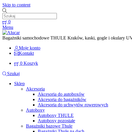
Skip to content
0
Menu
Bagażniki samochodowe THULE Kraków, kaski, gogle i okulary UVEX
Moje konto
Kontakt
0
Koszyk
Szukaj
Sklep
Akcesoria
Akcesoria do autoboxów
Akcesoria do bagażników
Akcesoria do uchwytów rowerowych
Autoboxy
Autoboxy THULE
Autoboxy pozostałe
Bagażniki bazowe Thule
Bagażniki Thule na dach