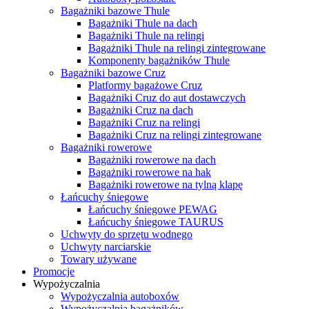
Bagażniki bazowe Thule
Bagażniki Thule na dach
Bagażniki Thule na relingi
Bagażniki Thule na relingi zintegrowane
Komponenty bagażników Thule
Bagażniki bazowe Cruz
Platformy bagażowe Cruz
Bagażniki Cruz do aut dostawczych
Bagażniki Cruz na dach
Bagażniki Cruz na relingi
Bagażniki Cruz na relingi zintegrowane
Bagażniki rowerowe
Bagażniki rowerowe na dach
Bagażniki rowerowe na hak
Bagażniki rowerowe na tylną klapę
Łańcuchy śniegowe
Łańcuchy śniegowe PEWAG
Łańcuchy śniegowe TAURUS
Uchwyty do sprzętu wodnego
Uchwyty narciarskie
Towary używane
Promocje
Wypożyczalnia
Wypożyczalnia autoboxów
Wypożyczalnia bagażników