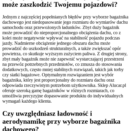
może zaszkodzić Twojemu pojazdowi?
Jednym z najczęściej popełnianych błędów przy wyborze bagażnika
dachowego jest niedopasowanie jego rozmiaru do wymiarów dachu
samochodu oraz przewożonych ładunków. Zbyt duży bagażnik
może prowadzić do nieproporcjonalnego obciążenia dachu, co z
kolei może negatywnie wpływać na stabilność pojazdu podczas
jazdy. Nadmierne obciążenie jednego obszaru dachu może
prowadzić do uszkodzeń strukturalnych, a także zwiększać opór
powietrza, co skutkuje wyższym zużyciem paliwa. Z drugiej strony,
zbyt mały bagażnik może nie zapewnić wystarczającej przestrzeni
na przewóz potrzebnych przedmiotów, co zmusza do stosowania
dodatkowych, często mniej stabilnych rozwiązań, takich jak torby
czy siatki bagażowe. Optymalnym rozwiązaniem jest wybór
bagażnika, który jest proporcjonalny do rozmiaru dachu oraz
odpowiada rzeczywistym potrzebom użytkownika. Sklep Alucar.pl
oferuje szeroką gamę bagażników w różnych rozmiarach, co
umożliwia precyzyjne dopasowanie produktu do indywidualnych
wymagań każdego klienta.
Czy uwzględniasz ładowność i
aerodynamikę przy wyborze bagażnika
dachowego?