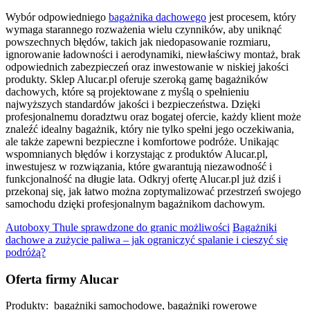
Wybór odpowiedniego
bagażnika dachowego
jest procesem, który
wymaga starannego rozważenia wielu czynników, aby uniknąć
powszechnych błędów, takich jak niedopasowanie rozmiaru,
ignorowanie ładowności i aerodynamiki, niewłaściwy montaż, brak
odpowiednich zabezpieczeń oraz inwestowanie w niskiej jakości
produkty. Sklep Alucar.pl oferuje szeroką gamę bagażników
dachowych, które są projektowane z myślą o spełnieniu
najwyższych standardów jakości i bezpieczeństwa. Dzięki
profesjonalnemu doradztwu oraz bogatej ofercie, każdy klient może
znaleźć idealny bagażnik, który nie tylko spełni jego oczekiwania,
ale także zapewni bezpieczne i komfortowe podróże. Unikając
wspomnianych błędów i korzystając z produktów Alucar.pl,
inwestujesz w rozwiązania, które gwarantują niezawodność i
funkcjonalność na długie lata. Odkryj ofertę Alucar.pl już dziś i
przekonaj się, jak łatwo można zoptymalizować przestrzeń swojego
samochodu dzięki profesjonalnym bagażnikom dachowym.
Autoboxy Thule sprawdzone do granic możliwości
Bagażniki
dachowe a zużycie paliwa – jak ograniczyć spalanie i cieszyć się
podróżą?
Oferta firmy Alucar
Produkty: bagażniki samochodowe, bagażniki rowerowe