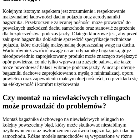
Kolejnym istotnym aspektem jest zrozumienie i respektowanie
maksymalnej ładowności dachu pojazdu oraz aerodynamiki
bagażnika. Przekroczenie zalecanej nośności może prowadzić do
poważnych uszkodzeń dachu samochodu oraz stanowić zagrożenie
dla bezpieczeństwa podczas jazdy. Dlatego kluczowe jest, aby przed
zakupem bagażnika dokładnie sprawdzić specyfikacje techniczne
pojazdu, które określają maksymalną dopuszczalną wagę na dachu.
Warto również zwrócić uwagę na aerodynamikę bagażnika, gdyż
nieodpowiednio zaprojektowany produkt może znacząco zwiększyć
opór powietrza, co nie tylko wpływa na zużycie paliwa, ale także
może powodować hałas i wibracje podczas jazdy. Alucar.pl oferuje
bagażniki dachowe zaprojektowane z myślą o minimalizacji oporu
powietrza oraz zapewnieniu maksymalnej nośności, co przekłada się
na efektywność i komfort użytkowania.
Czy montaż na niewłaściwych relingach
może prowadzić do problemów?
Montaż bagażnika dachowego na niewłaściwych relingach to
kolejny powszechny błąd, który może skutkować niestabilnym
użytkowaniem oraz uszkodzeniem zarówno bagażnika, jak i dachu
samochodu. Różne modele samochodów są wyposażone w różne