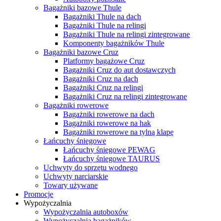
Bagażniki bazowe Thule
Bagażniki Thule na dach
Bagażniki Thule na relingi
Bagażniki Thule na relingi zintegrowane
Komponenty bagażników Thule
Bagażniki bazowe Cruz
Platformy bagażowe Cruz
Bagażniki Cruz do aut dostawczych
Bagażniki Cruz na dach
Bagażniki Cruz na relingi
Bagażniki Cruz na relingi zintegrowane
Bagażniki rowerowe
Bagażniki rowerowe na dach
Bagażniki rowerowe na hak
Bagażniki rowerowe na tylną klapę
Łańcuchy śniegowe
Łańcuchy śniegowe PEWAG
Łańcuchy śniegowe TAURUS
Uchwyty do sprzętu wodnego
Uchwyty narciarskie
Towary używane
Promocje
Wypożyczalnia
Wypożyczalnia autoboxów
Wypożyczalnia bagażników