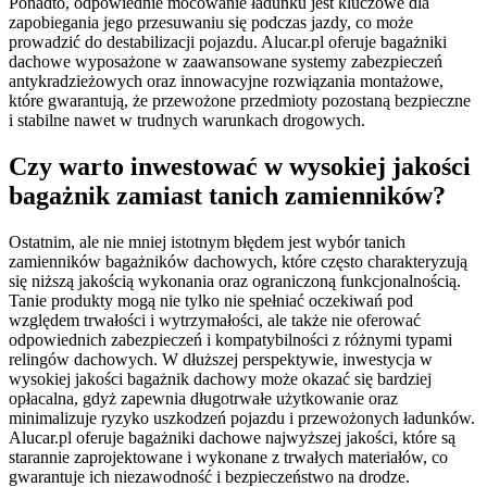
Ponadto, odpowiednie mocowanie ładunku jest kluczowe dla
zapobiegania jego przesuwaniu się podczas jazdy, co może
prowadzić do destabilizacji pojazdu. Alucar.pl oferuje bagażniki
dachowe wyposażone w zaawansowane systemy zabezpieczeń
antykradzieżowych oraz innowacyjne rozwiązania montażowe,
które gwarantują, że przewożone przedmioty pozostaną bezpieczne
i stabilne nawet w trudnych warunkach drogowych.
Czy warto inwestować w wysokiej jakości
bagażnik zamiast tanich zamienników?
Ostatnim, ale nie mniej istotnym błędem jest wybór tanich
zamienników bagażników dachowych, które często charakteryzują
się niższą jakością wykonania oraz ograniczoną funkcjonalnością.
Tanie produkty mogą nie tylko nie spełniać oczekiwań pod
względem trwałości i wytrzymałości, ale także nie oferować
odpowiednich zabezpieczeń i kompatybilności z różnymi typami
relingów dachowych. W dłuższej perspektywie, inwestycja w
wysokiej jakości bagażnik dachowy może okazać się bardziej
opłacalna, gdyż zapewnia długotrwałe użytkowanie oraz
minimalizuje ryzyko uszkodzeń pojazdu i przewożonych ładunków.
Alucar.pl oferuje bagażniki dachowe najwyższej jakości, które są
starannie zaprojektowane i wykonane z trwałych materiałów, co
gwarantuje ich niezawodność i bezpieczeństwo na drodze.