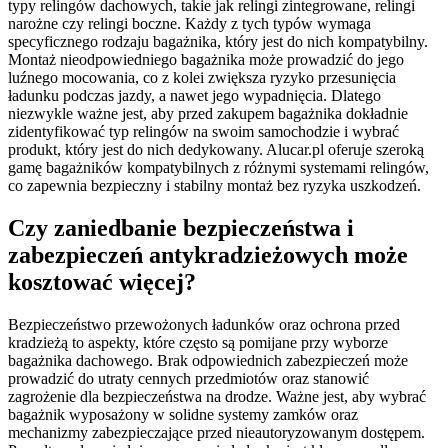
typy relingów dachowych, takie jak relingi zintegrowane, relingi
narożne czy relingi boczne. Każdy z tych typów wymaga
specyficznego rodzaju bagażnika, który jest do nich kompatybilny.
Montaż nieodpowiedniego bagażnika może prowadzić do jego
luźnego mocowania, co z kolei zwiększa ryzyko przesunięcia
ładunku podczas jazdy, a nawet jego wypadnięcia. Dlatego
niezwykle ważne jest, aby przed zakupem bagażnika dokładnie
zidentyfikować typ relingów na swoim samochodzie i wybrać
produkt, który jest do nich dedykowany. Alucar.pl oferuje szeroką
gamę bagażników kompatybilnych z różnymi systemami relingów,
co zapewnia bezpieczny i stabilny montaż bez ryzyka uszkodzeń.
Czy zaniedbanie bezpieczeństwa i
zabezpieczeń antykradzieżowych może
kosztować więcej?
Bezpieczeństwo przewożonych ładunków oraz ochrona przed
kradzieżą to aspekty, które często są pomijane przy wyborze
bagażnika dachowego. Brak odpowiednich zabezpieczeń może
prowadzić do utraty cennych przedmiotów oraz stanowić
zagrożenie dla bezpieczeństwa na drodze. Ważne jest, aby wybrać
bagażnik wyposażony w solidne systemy zamków oraz
mechanizmy zabezpieczające przed nieautoryzowanym dostępem.