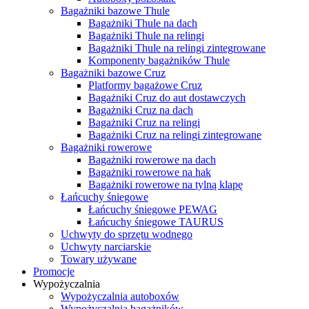
Bagażniki bazowe Thule
Bagażniki Thule na dach
Bagażniki Thule na relingi
Bagażniki Thule na relingi zintegrowane
Komponenty bagażników Thule
Bagażniki bazowe Cruz
Platformy bagażowe Cruz
Bagażniki Cruz do aut dostawczych
Bagażniki Cruz na dach
Bagażniki Cruz na relingi
Bagażniki Cruz na relingi zintegrowane
Bagażniki rowerowe
Bagażniki rowerowe na dach
Bagażniki rowerowe na hak
Bagażniki rowerowe na tylną klapę
Łańcuchy śniegowe
Łańcuchy śniegowe PEWAG
Łańcuchy śniegowe TAURUS
Uchwyty do sprzętu wodnego
Uchwyty narciarskie
Towary używane
Promocje
Wypożyczalnia
Wypożyczalnia autoboxów
Wypożyczalnia bagażników