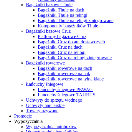
Bagażniki bazowe Thule
Bagażniki Thule na dach
Bagażniki Thule na relingi
Bagażniki Thule na relingi zintegrowane
Komponenty bagażników Thule
Bagażniki bazowe Cruz
Platformy bagażowe Cruz
Bagażniki Cruz do aut dostawczych
Bagażniki Cruz na dach
Bagażniki Cruz na relingi
Bagażniki Cruz na relingi zintegrowane
Bagażniki rowerowe
Bagażniki rowerowe na dach
Bagażniki rowerowe na hak
Bagażniki rowerowe na tylną klapę
Łańcuchy śniegowe
Łańcuchy śniegowe PEWAG
Łańcuchy śniegowe TAURUS
Uchwyty do sprzętu wodnego
Uchwyty narciarskie
Towary używane
Promocje
Wypożyczalnia
Wypożyczalnia autoboxów
Wypożyczalnia bagażników