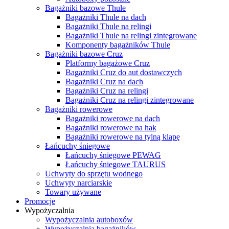
Bagażniki bazowe Thule
Bagażniki Thule na dach
Bagażniki Thule na relingi
Bagażniki Thule na relingi zintegrowane
Komponenty bagażników Thule
Bagażniki bazowe Cruz
Platformy bagażowe Cruz
Bagażniki Cruz do aut dostawczych
Bagażniki Cruz na dach
Bagażniki Cruz na relingi
Bagażniki Cruz na relingi zintegrowane
Bagażniki rowerowe
Bagażniki rowerowe na dach
Bagażniki rowerowe na hak
Bagażniki rowerowe na tylną klapę
Łańcuchy śniegowe
Łańcuchy śniegowe PEWAG
Łańcuchy śniegowe TAURUS
Uchwyty do sprzętu wodnego
Uchwyty narciarskie
Towary używane
Promocje
Wypożyczalnia
Wypożyczalnia autoboxów
Wypożyczalnia bagażników