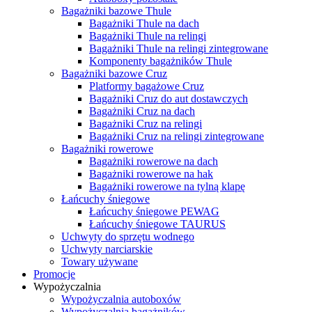
Bagażniki bazowe Thule
Bagażniki Thule na dach
Bagażniki Thule na relingi
Bagażniki Thule na relingi zintegrowane
Komponenty bagażników Thule
Bagażniki bazowe Cruz
Platformy bagażowe Cruz
Bagażniki Cruz do aut dostawczych
Bagażniki Cruz na dach
Bagażniki Cruz na relingi
Bagażniki Cruz na relingi zintegrowane
Bagażniki rowerowe
Bagażniki rowerowe na dach
Bagażniki rowerowe na hak
Bagażniki rowerowe na tylną klapę
Łańcuchy śniegowe
Łańcuchy śniegowe PEWAG
Łańcuchy śniegowe TAURUS
Uchwyty do sprzętu wodnego
Uchwyty narciarskie
Towary używane
Promocje
Wypożyczalnia
Wypożyczalnia autoboxów
Wypożyczalnia bagażników