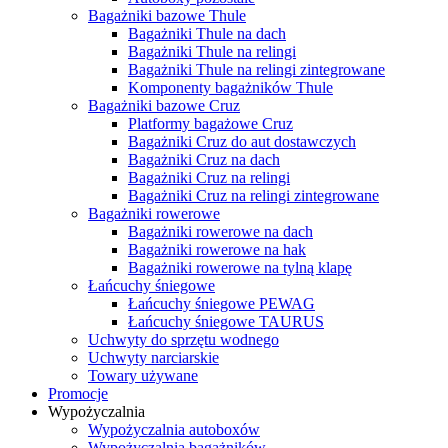
Bagażniki bazowe Thule
Bagażniki Thule na dach
Bagażniki Thule na relingi
Bagażniki Thule na relingi zintegrowane
Komponenty bagażników Thule
Bagażniki bazowe Cruz
Platformy bagażowe Cruz
Bagażniki Cruz do aut dostawczych
Bagażniki Cruz na dach
Bagażniki Cruz na relingi
Bagażniki Cruz na relingi zintegrowane
Bagażniki rowerowe
Bagażniki rowerowe na dach
Bagażniki rowerowe na hak
Bagażniki rowerowe na tylną klapę
Łańcuchy śniegowe
Łańcuchy śniegowe PEWAG
Łańcuchy śniegowe TAURUS
Uchwyty do sprzętu wodnego
Uchwyty narciarskie
Towary używane
Promocje
Wypożyczalnia
Wypożyczalnia autoboxów
Wypożyczalnia bagażników