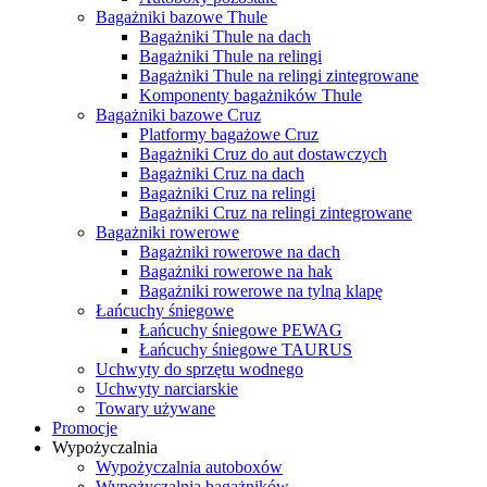
Bagażniki bazowe Thule
Bagażniki Thule na dach
Bagażniki Thule na relingi
Bagażniki Thule na relingi zintegrowane
Komponenty bagażników Thule
Bagażniki bazowe Cruz
Platformy bagażowe Cruz
Bagażniki Cruz do aut dostawczych
Bagażniki Cruz na dach
Bagażniki Cruz na relingi
Bagażniki Cruz na relingi zintegrowane
Bagażniki rowerowe
Bagażniki rowerowe na dach
Bagażniki rowerowe na hak
Bagażniki rowerowe na tylną klapę
Łańcuchy śniegowe
Łańcuchy śniegowe PEWAG
Łańcuchy śniegowe TAURUS
Uchwyty do sprzętu wodnego
Uchwyty narciarskie
Towary używane
Promocje
Wypożyczalnia
Wypożyczalnia autoboxów
Wypożyczalnia bagażników