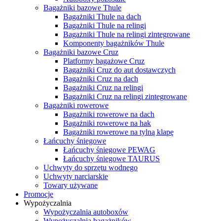
Bagażniki bazowe Thule
Bagażniki Thule na dach
Bagażniki Thule na relingi
Bagażniki Thule na relingi zintegrowane
Komponenty bagażników Thule
Bagażniki bazowe Cruz
Platformy bagażowe Cruz
Bagażniki Cruz do aut dostawczych
Bagażniki Cruz na dach
Bagażniki Cruz na relingi
Bagażniki Cruz na relingi zintegrowane
Bagażniki rowerowe
Bagażniki rowerowe na dach
Bagażniki rowerowe na hak
Bagażniki rowerowe na tylną klapę
Łańcuchy śniegowe
Łańcuchy śniegowe PEWAG
Łańcuchy śniegowe TAURUS
Uchwyty do sprzętu wodnego
Uchwyty narciarskie
Towary używane
Promocje
Wypożyczalnia
Wypożyczalnia autoboxów
Wypożyczalnia bagażników