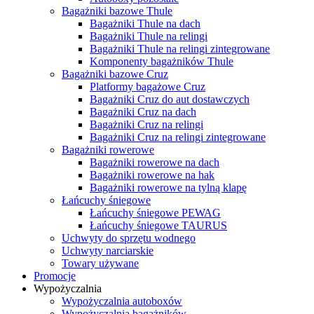
Bagażniki bazowe Thule
Bagażniki Thule na dach
Bagażniki Thule na relingi
Bagażniki Thule na relingi zintegrowane
Komponenty bagażników Thule
Bagażniki bazowe Cruz
Platformy bagażowe Cruz
Bagażniki Cruz do aut dostawczych
Bagażniki Cruz na dach
Bagażniki Cruz na relingi
Bagażniki Cruz na relingi zintegrowane
Bagażniki rowerowe
Bagażniki rowerowe na dach
Bagażniki rowerowe na hak
Bagażniki rowerowe na tylną klapę
Łańcuchy śniegowe
Łańcuchy śniegowe PEWAG
Łańcuchy śniegowe TAURUS
Uchwyty do sprzętu wodnego
Uchwyty narciarskie
Towary używane
Promocje
Wypożyczalnia
Wypożyczalnia autoboxów
Wypożyczalnia bagażników