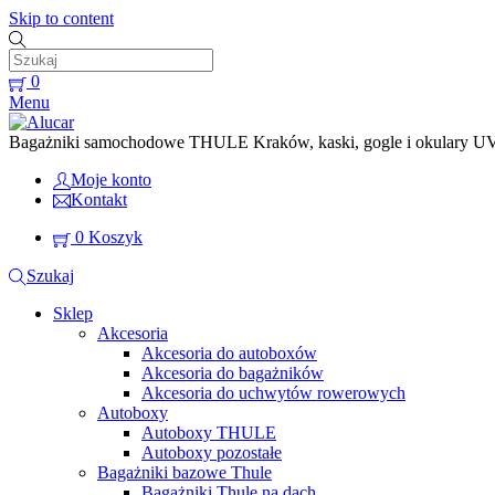
Skip to content
0
Menu
Bagażniki samochodowe THULE Kraków, kaski, gogle i okulary UVEX
Moje konto
Kontakt
0
Koszyk
Szukaj
Sklep
Akcesoria
Akcesoria do autoboxów
Akcesoria do bagażników
Akcesoria do uchwytów rowerowych
Autoboxy
Autoboxy THULE
Autoboxy pozostałe
Bagażniki bazowe Thule
Bagażniki Thule na dach