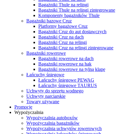
Bagażniki Thule na relingi
Bagażniki Thule na relingi zintegrowane
Komponenty bagażników Thule
Bagażniki bazowe Cruz
Platformy bagażowe Cruz
Bagażniki Cruz do aut dostawczych
Bagażniki Cruz na dach
Bagażniki Cruz na relingi
Bagażniki Cruz na relingi zintegrowane
Bagażniki rowerowe
Bagażniki rowerowe na dach
Bagażniki rowerowe na hak
Bagażniki rowerowe na tylną klapę
Łańcuchy śniegowe
Łańcuchy śniegowe PEWAG
Łańcuchy śniegowe TAURUS
Uchwyty do sprzętu wodnego
Uchwyty narciarskie
Towary używane
Promocje
Wypożyczalnia
Wypożyczalnia autoboxów
Wypożyczalnia bagażników
Wypożyczalnia uchwytów rowerowych
Wypożyczalnia łańcuchów śniegowych