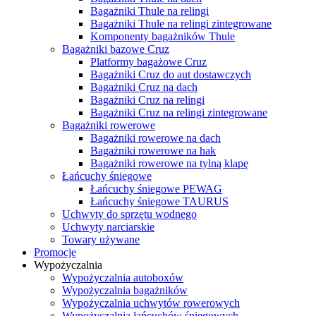
Bagażniki Thule na relingi
Bagażniki Thule na relingi zintegrowane
Komponenty bagażników Thule
Bagażniki bazowe Cruz
Platformy bagażowe Cruz
Bagażniki Cruz do aut dostawczych
Bagażniki Cruz na dach
Bagażniki Cruz na relingi
Bagażniki Cruz na relingi zintegrowane
Bagażniki rowerowe
Bagażniki rowerowe na dach
Bagażniki rowerowe na hak
Bagażniki rowerowe na tylną klapę
Łańcuchy śniegowe
Łańcuchy śniegowe PEWAG
Łańcuchy śniegowe TAURUS
Uchwyty do sprzętu wodnego
Uchwyty narciarskie
Towary używane
Promocje
Wypożyczalnia
Wypożyczalnia autoboxów
Wypożyczalnia bagażników
Wypożyczalnia uchwytów rowerowych
Wypożyczalnia łańcuchów śniegowych