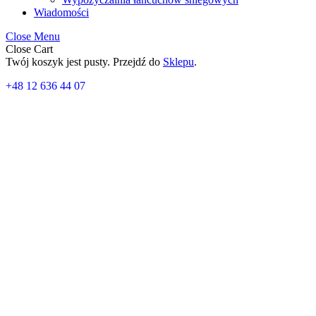
Wiadomości
Close Menu
Close Cart
Twój koszyk jest pusty. Przejdź do
Sklepu
.
+48 12 636 44 07
Kompletna platforma bagażowa 
/L2H1
2 720,00
zł
Mercedes Vito L2H1 2003-2014, od 2014 r.
Załączony rysunek może nie odnosić się bezpośrednio do tego modelu
Wymagane komponenty: