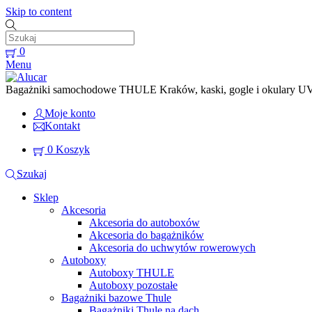
Skip to content
0
Menu
Bagażniki samochodowe THULE Kraków, kaski, gogle i okulary UVEX
Moje konto
Kontakt
0
Koszyk
Szukaj
Sklep
Akcesoria
Akcesoria do autoboxów
Akcesoria do bagażników
Akcesoria do uchwytów rowerowych
Autoboxy
Autoboxy THULE
Autoboxy pozostałe
Bagażniki bazowe Thule
Bagażniki Thule na dach