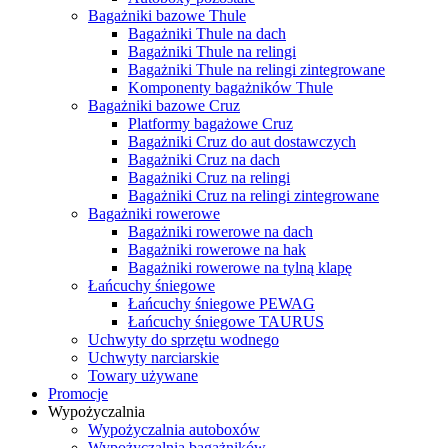
Bagażniki bazowe Thule
Bagażniki Thule na dach
Bagażniki Thule na relingi
Bagażniki Thule na relingi zintegrowane
Komponenty bagażników Thule
Bagażniki bazowe Cruz
Platformy bagażowe Cruz
Bagażniki Cruz do aut dostawczych
Bagażniki Cruz na dach
Bagażniki Cruz na relingi
Bagażniki Cruz na relingi zintegrowane
Bagażniki rowerowe
Bagażniki rowerowe na dach
Bagażniki rowerowe na hak
Bagażniki rowerowe na tylną klapę
Łańcuchy śniegowe
Łańcuchy śniegowe PEWAG
Łańcuchy śniegowe TAURUS
Uchwyty do sprzętu wodnego
Uchwyty narciarskie
Towary używane
Promocje
Wypożyczalnia
Wypożyczalnia autoboxów
Wypożyczalnia bagażników