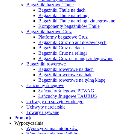
Bagażniki bazowe Thule
Bagażniki Thule na dach
Bagażniki Thule na relingi
Bagażniki Thule na relingi zintegrowane
Komponenty bagażników Thule
Bagażniki bazowe Cruz
Platformy bagażowe Cruz
Bagażniki Cruz do aut dostawczych
Bagażniki Cruz na dach
Bagażniki Cruz na relingi
Bagażniki Cruz na relingi zintegrowane
Bagażniki rowerowe
Bagażniki rowerowe na dach
Bagażniki rowerowe na hak
Bagażniki rowerowe na tylną klapę
Łańcuchy śniegowe
Łańcuchy śniegowe PEWAG
Łańcuchy śniegowe TAURUS
Uchwyty do sprzętu wodnego
Uchwyty narciarskie
Towary używane
Promocje
Wypożyczalnia
Wypożyczalnia autoboxów
Wypożyczalnia bagażników