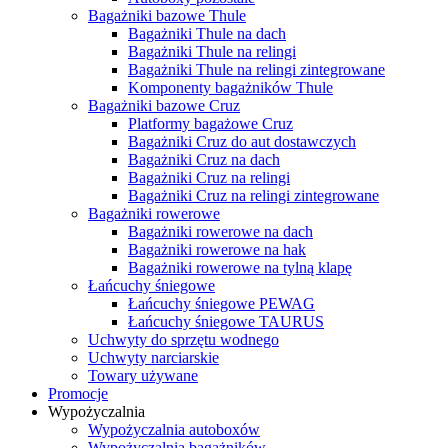
Bagażniki bazowe Thule
Bagażniki Thule na dach
Bagażniki Thule na relingi
Bagażniki Thule na relingi zintegrowane
Komponenty bagażników Thule
Bagażniki bazowe Cruz
Platformy bagażowe Cruz
Bagażniki Cruz do aut dostawczych
Bagażniki Cruz na dach
Bagażniki Cruz na relingi
Bagażniki Cruz na relingi zintegrowane
Bagażniki rowerowe
Bagażniki rowerowe na dach
Bagażniki rowerowe na hak
Bagażniki rowerowe na tylną klapę
Łańcuchy śniegowe
Łańcuchy śniegowe PEWAG
Łańcuchy śniegowe TAURUS
Uchwyty do sprzętu wodnego
Uchwyty narciarskie
Towary używane
Promocje
Wypożyczalnia
Wypożyczalnia autoboxów
Wypożyczalnia bagażników