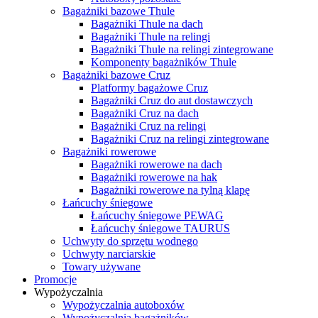
Bagażniki bazowe Thule
Bagażniki Thule na dach
Bagażniki Thule na relingi
Bagażniki Thule na relingi zintegrowane
Komponenty bagażników Thule
Bagażniki bazowe Cruz
Platformy bagażowe Cruz
Bagażniki Cruz do aut dostawczych
Bagażniki Cruz na dach
Bagażniki Cruz na relingi
Bagażniki Cruz na relingi zintegrowane
Bagażniki rowerowe
Bagażniki rowerowe na dach
Bagażniki rowerowe na hak
Bagażniki rowerowe na tylną klapę
Łańcuchy śniegowe
Łańcuchy śniegowe PEWAG
Łańcuchy śniegowe TAURUS
Uchwyty do sprzętu wodnego
Uchwyty narciarskie
Towary używane
Promocje
Wypożyczalnia
Wypożyczalnia autoboxów
Wypożyczalnia bagażników