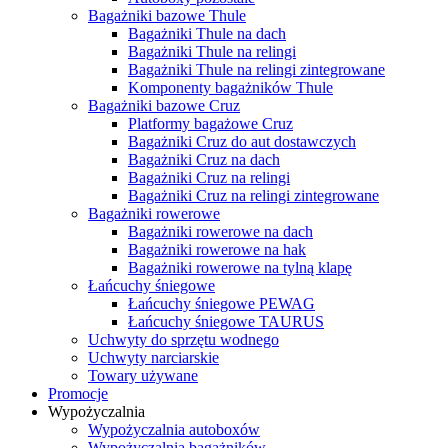
Bagażniki bazowe Thule
Bagażniki Thule na dach
Bagażniki Thule na relingi
Bagażniki Thule na relingi zintegrowane
Komponenty bagażników Thule
Bagażniki bazowe Cruz
Platformy bagażowe Cruz
Bagażniki Cruz do aut dostawczych
Bagażniki Cruz na dach
Bagażniki Cruz na relingi
Bagażniki Cruz na relingi zintegrowane
Bagażniki rowerowe
Bagażniki rowerowe na dach
Bagażniki rowerowe na hak
Bagażniki rowerowe na tylną klapę
Łańcuchy śniegowe
Łańcuchy śniegowe PEWAG
Łańcuchy śniegowe TAURUS
Uchwyty do sprzętu wodnego
Uchwyty narciarskie
Towary używane
Promocje
Wypożyczalnia
Wypożyczalnia autoboxów
Wypożyczalnia bagażników