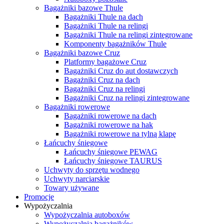
Bagażniki bazowe Thule
Bagażniki Thule na dach
Bagażniki Thule na relingi
Bagażniki Thule na relingi zintegrowane
Komponenty bagażników Thule
Bagażniki bazowe Cruz
Platformy bagażowe Cruz
Bagażniki Cruz do aut dostawczych
Bagażniki Cruz na dach
Bagażniki Cruz na relingi
Bagażniki Cruz na relingi zintegrowane
Bagażniki rowerowe
Bagażniki rowerowe na dach
Bagażniki rowerowe na hak
Bagażniki rowerowe na tylną klapę
Łańcuchy śniegowe
Łańcuchy śniegowe PEWAG
Łańcuchy śniegowe TAURUS
Uchwyty do sprzętu wodnego
Uchwyty narciarskie
Towary używane
Promocje
Wypożyczalnia
Wypożyczalnia autoboxów
Wypożyczalnia bagażników