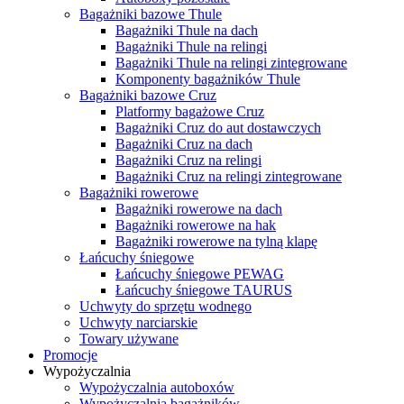
Bagażniki bazowe Thule
Bagażniki Thule na dach
Bagażniki Thule na relingi
Bagażniki Thule na relingi zintegrowane
Komponenty bagażników Thule
Bagażniki bazowe Cruz
Platformy bagażowe Cruz
Bagażniki Cruz do aut dostawczych
Bagażniki Cruz na dach
Bagażniki Cruz na relingi
Bagażniki Cruz na relingi zintegrowane
Bagażniki rowerowe
Bagażniki rowerowe na dach
Bagażniki rowerowe na hak
Bagażniki rowerowe na tylną klapę
Łańcuchy śniegowe
Łańcuchy śniegowe PEWAG
Łańcuchy śniegowe TAURUS
Uchwyty do sprzętu wodnego
Uchwyty narciarskie
Towary używane
Promocje
Wypożyczalnia
Wypożyczalnia autoboxów
Wypożyczalnia bagażników