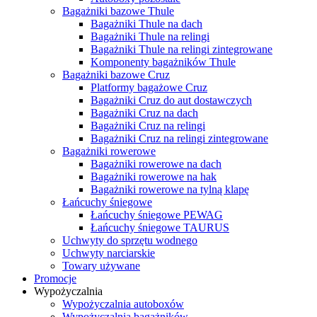
Bagażniki bazowe Thule
Bagażniki Thule na dach
Bagażniki Thule na relingi
Bagażniki Thule na relingi zintegrowane
Komponenty bagażników Thule
Bagażniki bazowe Cruz
Platformy bagażowe Cruz
Bagażniki Cruz do aut dostawczych
Bagażniki Cruz na dach
Bagażniki Cruz na relingi
Bagażniki Cruz na relingi zintegrowane
Bagażniki rowerowe
Bagażniki rowerowe na dach
Bagażniki rowerowe na hak
Bagażniki rowerowe na tylną klapę
Łańcuchy śniegowe
Łańcuchy śniegowe PEWAG
Łańcuchy śniegowe TAURUS
Uchwyty do sprzętu wodnego
Uchwyty narciarskie
Towary używane
Promocje
Wypożyczalnia
Wypożyczalnia autoboxów
Wypożyczalnia bagażników