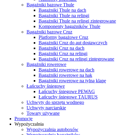
Bagażniki bazowe Thule
Bagażniki Thule na dach
Bagażniki Thule na relingi
Bagażniki Thule na relingi zintegrowane
Komponenty bagażników Thule
Bagażniki bazowe Cruz
Platformy bagażowe Cruz
Bagażniki Cruz do aut dostawczych
Bagażniki Cruz na dach
Bagażniki Cruz na relingi
Bagażniki Cruz na relingi zintegrowane
Bagażniki rowerowe
Bagażniki rowerowe na dach
Bagażniki rowerowe na hak
Bagażniki rowerowe na tylną klapę
Łańcuchy śniegowe
Łańcuchy śniegowe PEWAG
Łańcuchy śniegowe TAURUS
Uchwyty do sprzętu wodnego
Uchwyty narciarskie
Towary używane
Promocje
Wypożyczalnia
Wypożyczalnia autoboxów
Wypożyczalnia bagażników