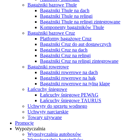
Bagażniki bazowe Thule
Bagażniki Thule na dach
Bagażniki Thule na relingi
Bagażniki Thule na relingi zintegrowane
Komponenty bagażników Thule
Bagażniki bazowe Cruz
Platformy bagażowe Cruz
Bagażniki Cruz do aut dostawczych
Bagażniki Cruz na dach
Bagażniki Cruz na relingi
Bagażniki Cruz na relingi zintegrowane
Bagażniki rowerowe
Bagażniki rowerowe na dach
Bagażniki rowerowe na hak
Bagażniki rowerowe na tylną klapę
Łańcuchy śniegowe
Łańcuchy śniegowe PEWAG
Łańcuchy śniegowe TAURUS
Uchwyty do sprzętu wodnego
Uchwyty narciarskie
Towary używane
Promocje
Wypożyczalnia
Wypożyczalnia autoboxów
Wypożyczalnia bagażników