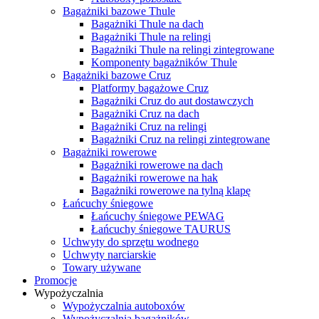
Bagażniki bazowe Thule
Bagażniki Thule na dach
Bagażniki Thule na relingi
Bagażniki Thule na relingi zintegrowane
Komponenty bagażników Thule
Bagażniki bazowe Cruz
Platformy bagażowe Cruz
Bagażniki Cruz do aut dostawczych
Bagażniki Cruz na dach
Bagażniki Cruz na relingi
Bagażniki Cruz na relingi zintegrowane
Bagażniki rowerowe
Bagażniki rowerowe na dach
Bagażniki rowerowe na hak
Bagażniki rowerowe na tylną klapę
Łańcuchy śniegowe
Łańcuchy śniegowe PEWAG
Łańcuchy śniegowe TAURUS
Uchwyty do sprzętu wodnego
Uchwyty narciarskie
Towary używane
Promocje
Wypożyczalnia
Wypożyczalnia autoboxów
Wypożyczalnia bagażników