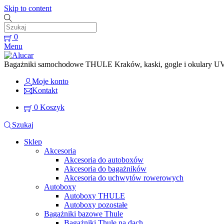
Skip to content
0
Menu
Bagażniki samochodowe THULE Kraków, kaski, gogle i okulary UVEX
Moje konto
Kontakt
0
Koszyk
Szukaj
Sklep
Akcesoria
Akcesoria do autoboxów
Akcesoria do bagażników
Akcesoria do uchwytów rowerowych
Autoboxy
Autoboxy THULE
Autoboxy pozostałe
Bagażniki bazowe Thule
Bagażniki Thule na dach