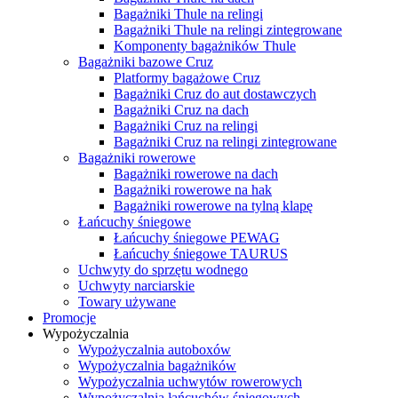
Bagażniki Thule na relingi
Bagażniki Thule na relingi zintegrowane
Komponenty bagażników Thule
Bagażniki bazowe Cruz
Platformy bagażowe Cruz
Bagażniki Cruz do aut dostawczych
Bagażniki Cruz na dach
Bagażniki Cruz na relingi
Bagażniki Cruz na relingi zintegrowane
Bagażniki rowerowe
Bagażniki rowerowe na dach
Bagażniki rowerowe na hak
Bagażniki rowerowe na tylną klapę
Łańcuchy śniegowe
Łańcuchy śniegowe PEWAG
Łańcuchy śniegowe TAURUS
Uchwyty do sprzętu wodnego
Uchwyty narciarskie
Towary używane
Promocje
Wypożyczalnia
Wypożyczalnia autoboxów
Wypożyczalnia bagażników
Wypożyczalnia uchwytów rowerowych
Wypożyczalnia łańcuchów śniegowych