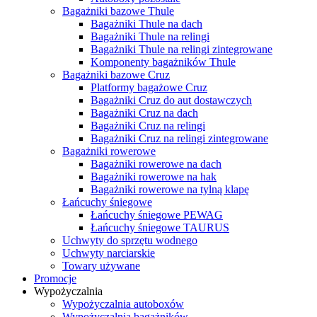
Bagażniki bazowe Thule
Bagażniki Thule na dach
Bagażniki Thule na relingi
Bagażniki Thule na relingi zintegrowane
Komponenty bagażników Thule
Bagażniki bazowe Cruz
Platformy bagażowe Cruz
Bagażniki Cruz do aut dostawczych
Bagażniki Cruz na dach
Bagażniki Cruz na relingi
Bagażniki Cruz na relingi zintegrowane
Bagażniki rowerowe
Bagażniki rowerowe na dach
Bagażniki rowerowe na hak
Bagażniki rowerowe na tylną klapę
Łańcuchy śniegowe
Łańcuchy śniegowe PEWAG
Łańcuchy śniegowe TAURUS
Uchwyty do sprzętu wodnego
Uchwyty narciarskie
Towary używane
Promocje
Wypożyczalnia
Wypożyczalnia autoboxów
Wypożyczalnia bagażników