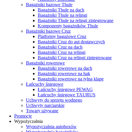
Bagażniki bazowe Thule
Bagażniki Thule na dach
Bagażniki Thule na relingi
Bagażniki Thule na relingi zintegrowane
Komponenty bagażników Thule
Bagażniki bazowe Cruz
Platformy bagażowe Cruz
Bagażniki Cruz do aut dostawczych
Bagażniki Cruz na dach
Bagażniki Cruz na relingi
Bagażniki Cruz na relingi zintegrowane
Bagażniki rowerowe
Bagażniki rowerowe na dach
Bagażniki rowerowe na hak
Bagażniki rowerowe na tylną klapę
Łańcuchy śniegowe
Łańcuchy śniegowe PEWAG
Łańcuchy śniegowe TAURUS
Uchwyty do sprzętu wodnego
Uchwyty narciarskie
Towary używane
Promocje
Wypożyczalnia
Wypożyczalnia autoboxów
Wypożyczalnia bagażników