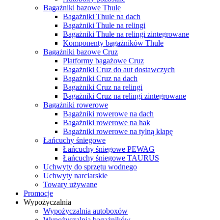
Bagażniki bazowe Thule
Bagażniki Thule na dach
Bagażniki Thule na relingi
Bagażniki Thule na relingi zintegrowane
Komponenty bagażników Thule
Bagażniki bazowe Cruz
Platformy bagażowe Cruz
Bagażniki Cruz do aut dostawczych
Bagażniki Cruz na dach
Bagażniki Cruz na relingi
Bagażniki Cruz na relingi zintegrowane
Bagażniki rowerowe
Bagażniki rowerowe na dach
Bagażniki rowerowe na hak
Bagażniki rowerowe na tylną klapę
Łańcuchy śniegowe
Łańcuchy śniegowe PEWAG
Łańcuchy śniegowe TAURUS
Uchwyty do sprzętu wodnego
Uchwyty narciarskie
Towary używane
Promocje
Wypożyczalnia
Wypożyczalnia autoboxów
Wypożyczalnia bagażników