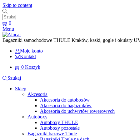
Skip to content
0
Menu
Bagażniki samochodowe THULE Kraków, kaski, gogle i okulary UVEX
Moje konto
Kontakt
0
Koszyk
Szukaj
Sklep
Akcesoria
Akcesoria do autoboxów
Akcesoria do bagażników
Akcesoria do uchwytów rowerowych
Autoboxy
Autoboxy THULE
Autoboxy pozostałe
Bagażniki bazowe Thule
Bagażniki Thule na dach