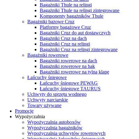
Bagażniki Thule na relingi
Bagażniki Thule na relingi zintegrowane
Komponenty bagażników Thule
Bagażniki bazowe Cruz
Platformy bagażowe Cruz
Bagażniki Cruz do aut dostawczych
Bagażniki Cruz na dach
Bagażniki Cruz na relingi
Bagażniki Cruz na relingi zintegrowane
Bagażniki rowerowe
Bagażniki rowerowe na dach
Bagażniki rowerowe na hak
Bagażniki rowerowe na tylną klapę
Łańcuchy śniegowe
Łańcuchy śniegowe PEWAG
Łańcuchy śniegowe TAURUS
Uchwyty do sprzętu wodnego
Uchwyty narciarskie
Towary używane
Promocje
Wypożyczalnia
Wypożyczalnia autoboxów
Wypożyczalnia bagażników
Wypożyczalnia uchwytów rowerowych
Wypożyczalnia łańcuchów śniegowych