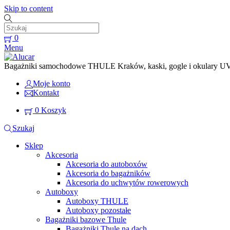
Skip to content
0
Menu
Bagażniki samochodowe THULE Kraków, kaski, gogle i okulary UVEX
Moje konto
Kontakt
0
Koszyk
Szukaj
Sklep
Akcesoria
Akcesoria do autoboxów
Akcesoria do bagażników
Akcesoria do uchwytów rowerowych
Autoboxy
Autoboxy THULE
Autoboxy pozostałe
Bagażniki bazowe Thule
Bagażniki Thule na dach