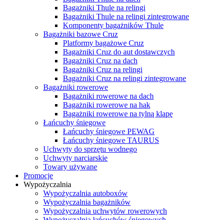
Bagażniki Thule na relingi
Bagażniki Thule na relingi zintegrowane
Komponenty bagażników Thule
Bagażniki bazowe Cruz
Platformy bagażowe Cruz
Bagażniki Cruz do aut dostawczych
Bagażniki Cruz na dach
Bagażniki Cruz na relingi
Bagażniki Cruz na relingi zintegrowane
Bagażniki rowerowe
Bagażniki rowerowe na dach
Bagażniki rowerowe na hak
Bagażniki rowerowe na tylną klapę
Łańcuchy śniegowe
Łańcuchy śniegowe PEWAG
Łańcuchy śniegowe TAURUS
Uchwyty do sprzętu wodnego
Uchwyty narciarskie
Towary używane
Promocje
Wypożyczalnia
Wypożyczalnia autoboxów
Wypożyczalnia bagażników
Wypożyczalnia uchwytów rowerowych
Wypożyczalnia łańcuchów śniegowych