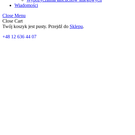
Wiadomości
Close Menu
Close Cart
Twój koszyk jest pusty. Przejdź do
Sklepu
.
+48 12 636 44 07
box thule motion 3
Autobox Thule Motion 3 Sport czarny z połyskie
2 579,00
zł
Dodaj do koszyka
Akcesoria
Akcesoria do autoboxów
Akcesoria do bagażników
Akcesoria do uchwytów rowerowych