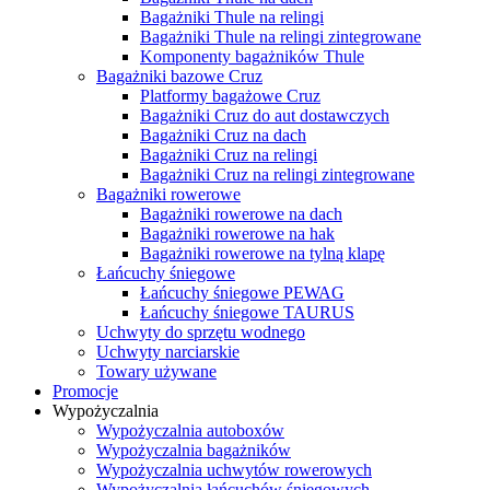
Bagażniki Thule na relingi
Bagażniki Thule na relingi zintegrowane
Komponenty bagażników Thule
Bagażniki bazowe Cruz
Platformy bagażowe Cruz
Bagażniki Cruz do aut dostawczych
Bagażniki Cruz na dach
Bagażniki Cruz na relingi
Bagażniki Cruz na relingi zintegrowane
Bagażniki rowerowe
Bagażniki rowerowe na dach
Bagażniki rowerowe na hak
Bagażniki rowerowe na tylną klapę
Łańcuchy śniegowe
Łańcuchy śniegowe PEWAG
Łańcuchy śniegowe TAURUS
Uchwyty do sprzętu wodnego
Uchwyty narciarskie
Towary używane
Promocje
Wypożyczalnia
Wypożyczalnia autoboxów
Wypożyczalnia bagażników
Wypożyczalnia uchwytów rowerowych
Wypożyczalnia łańcuchów śniegowych