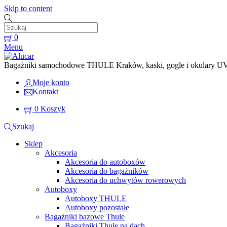
Skip to content
0
Menu
Bagażniki samochodowe THULE Kraków, kaski, gogle i okulary UVEX
Moje konto
Kontakt
0
Koszyk
Szukaj
Sklep
Akcesoria
Akcesoria do autoboxów
Akcesoria do bagażników
Akcesoria do uchwytów rowerowych
Autoboxy
Autoboxy THULE
Autoboxy pozostałe
Bagażniki bazowe Thule
Bagażniki Thule na dach